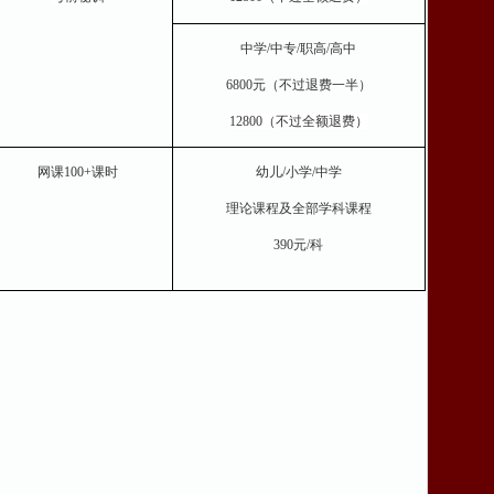
中学/中专/职高/高中
6800元（不过退费
一半
）
12800
（不过全额退费
）
网课100+课时
幼儿/小学/中学
理论课程及全部学科课程
3
9
0元
/科