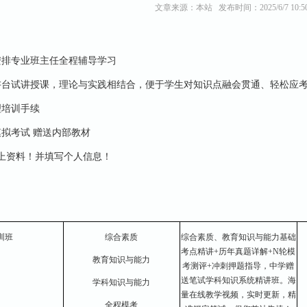
文章来源：本站 发布时间：2025/6/7 10:50
安排专业班主任全程辅导学习
讲台试讲授课，理论与实践相结合，便于学生对知识点融会贯通、轻松应
理培训手续
拟考试 赠送内部教材
上资料！并填写个人信息！
！
训班
综合素质
综合素质、教育知识与能力基础
考点精讲+历年真题详解+N轮模
教育知识与能力
考测评+冲刺押题指导，中学赠
送笔试学科知识系统精讲班。海
学科知识与能力
量在线教学视频，实时更新，精
全程模考