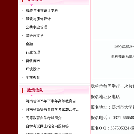
·
服装与服饰设计专科
·
服装与服饰设计
·
公共事业管理
·
汉语言文学
·
金融
理论课程及
·
行政管理
单科知识系统
·
畜牧兽医
·
环境设计
·
学前教育
我单位每周举行一次普
政策信息
报名地址及电话
·
河南省2025年下半年高等教育自...
报名地址：郑州市大学
·
河南省高等教育自学考试2025年...
报名电话： 0371-666588
·
高等教育自学考试简介
·
自学考试网上报名问题解答
报名Q Q：357505324 微