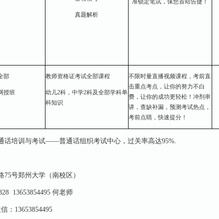
准锁定笔试，保您首站告捷！
真题解析
全部
教师资格证考试全部课程
不限时量直播视频课程，考前直
击重点考点，让你的努力不白
网授班
幼儿2科，中学2科及全部学科单
费，让你的成功更轻松！冲剂串
科知识
讲，查缺补漏，预测考试热点，
考前点睛，快速提分！
通话培训与考试——普通话组织考试中心，过关率高达95%.
路75号郑州大学（南校区）
28 13653854495 何老师
信：13653854495